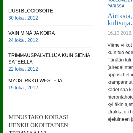
KUULUMISET
PARISSA
UUSI BLOGIOSOITE
Airiksia,
30 loka , 2012
kultsuja
VAIN MINÄ JA KOIRA
16.10.2012,
24 loka , 2012
Viime viikot
kuin tuo ede
TRIMMAUSPALVELUJA KUIN SIENIÄ
Tänään tuli n
SATEELLA
(airedalinter
22 loka , 2012
upposi helpo
MYÖS IRKKU WESTEJÄ
krampannut 
19 loka , 2012
kädet saa k
hierontahoid
kylläkin ajet
Urakka oli 
MINUSTAKO KOIRASI
ajeluineen 
HENKILÖKOHTAINEN
TRIMMAAJA?