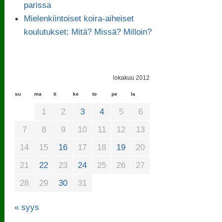
parissa
Mielenkiintoiset koira-aiheiset
koulutukset: Mitä? Missä? Milloin?
lokakuu 2012
su
ma
ti
ke
to
pe
la
1
2
3
4
5
6
7
8
9
10
11
12
13
14
15
16
17
18
19
20
21
22
23
24
25
26
27
28
29
30
31
« syys