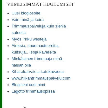
VIIMEISIMMÄT KUULUMISET
Uusi blogiosoite
Vain minä ja koira
Trimmauspalveluja kuin sieniä
sateella
Myös irkku westejä
Airiksia, suursnautsereita,
kultsuja…isoja kavereita
Minkälainen trimmaaja minä
haluan olla
Kiharakarvaisia katukuvassa
www.hilkantrimmauspalvelu.com
Blogilleni uusi nimi
Lagotto trimmausopissa