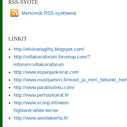
RSS-SYÖTE
Merkinnät RSS-syötteenä
LINKIT
http://elviiranagility.blogspot.com/
http://villakoiraforum.forumup.com/?
mforum=villakoiraforum
http://www.espanjankoirat.com
http://www.mustijamirri.fi/musti_ja_mirri_helsinki_her
http://www.paratiisilintu.com/
http://www.perhoskoirat.fi/
http://www.scoop.it/t/west-
highland-white-terrier
http://www.westiekerho.fi/