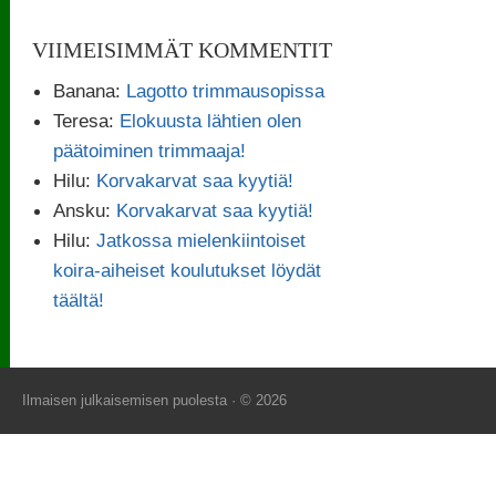
VIIMEISIMMÄT KOMMENTIT
Banana
:
Lagotto trimmausopissa
Teresa
:
Elokuusta lähtien olen
päätoiminen trimmaaja!
Hilu
:
Korvakarvat saa kyytiä!
Ansku
:
Korvakarvat saa kyytiä!
Hilu
:
Jatkossa mielenkiintoiset
koira-aiheiset koulutukset löydät
täältä!
Ilmaisen julkaisemisen puolesta
· © 2026