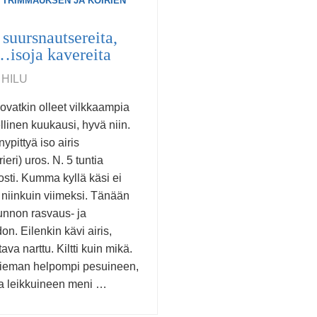
 TRIMMAUKSEN JA KOIRIEN
 suursnautsereita,
…isoja kavereita
 HILU
 ovatkin olleet vilkkaampia
llinen kuukausi, hyvä niin.
ypittyä iso airis
rieri) uros. N. 5 tuntia
sti. Kumma kyllä käsi ei
niinkuin viimeksi. Tänään
unnon rasvaus- ja
on. Eilenkin kävi airis,
tava narttu. Kiltti kuin mikä.
hieman helpompi pesuineen,
ja leikkuineen meni …