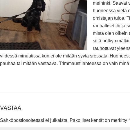
meininki. Saavat 
huoneessa vielä 
omistajan tuloa. Ti
rauhalliset, hiljais
mistä olen oikein 
sillä hötkymmätkin
rauhottuvat yleens
viidessä minuutissa kun ei ole mitään syytä sressata. Huoneess
pauhaa tai mitään vastaava. Trimmaustilanteessa on vain minä j
VASTAA
Sähköpostiosoitettasi ei julkaista.
Pakolliset kentät on merkitty
*