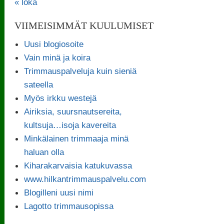
« loka
VIIMEISIMMÄT KUULUMISET
Uusi blogiosoite
Vain minä ja koira
Trimmauspalveluja kuin sieniä
sateella
Myös irkku westejä
Airiksia, suursnautsereita,
kultsuja…isoja kavereita
Minkälainen trimmaaja minä
haluan olla
Kiharakarvaisia katukuvassa
www.hilkantrimmauspalvelu.com
Blogilleni uusi nimi
Lagotto trimmausopissa