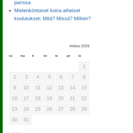
parissa
Mielenkiintoiset koira-aiheiset
koulutukset: Mitä? Missä? Milloin?
elokuu 2026
su
ma
ti
ke
to
pe
la
1
2
3
4
5
6
7
8
9
10
11
12
13
14
15
16
17
18
19
20
21
22
23
24
25
26
27
28
29
30
31