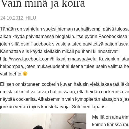
Vain minä ja koira
24.10.2012, HILU
Tänään on vaihtelun vuoksi hieman rauhallisempi päivä tuloss
aikaa käydä päivittämässä blogiakin. Itse pyörin Facebookissa p
joten siltä osin Facebook sivustoja tulee päivitettyä paljon use
Kannattaa siis käydä sielläkin mikäli puuhani kiinnostavat:
http://www.facebook.com/hilkantimmauspalvelu. Kuvienkin lata
helpompaa, joten mukavuudenhaluisena tulee usein valittua h
vaihtoehto
Eilisen onnistuneen cockerin kuvan halusin vielä jakaa täälläkin
omistajatkin olivat aivan haltioissaan, että heidän cockerinsa vo
näyttää cockerilta. Aikaisemmin vain kymppiterän alasajon sijast
jonkun verran myös koristekarvoja. Suloinen tapaus.
Meillä on aina tri
koirien kanssa ra