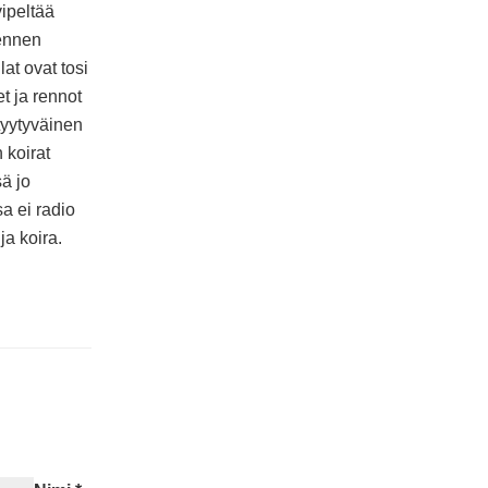
vipeltää
ennen
lat ovat tosi
et ja rennot
tyytyväinen
 koirat
ä jo
a ei radio
a koira.