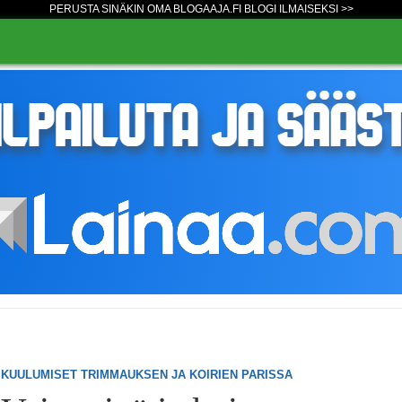
PERUSTA SINÄKIN OMA BLOGAAJA.FI BLOGI ILMAISEKSI >>
KUULUMISET TRIMMAUKSEN JA KOIRIEN PARISSA