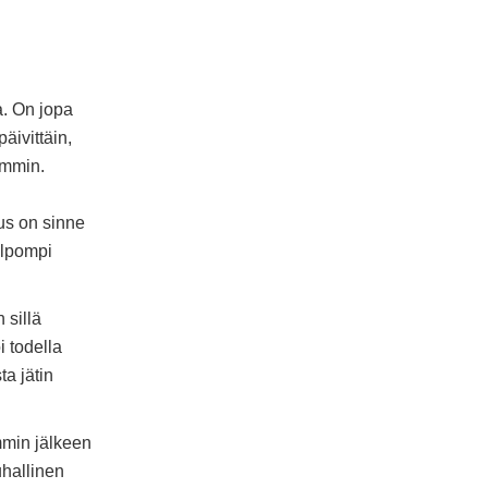
a. On jopa
äivittäin,
ammin.
us on sinne
elpompi
 sillä
i todella
a jätin
mmin jälkeen
uhallinen