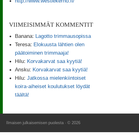
http://www.westiekerho.fi/
VIIMEISIMMÄT KOMMENTIT
Banana
:
Lagotto trimmausopissa
Teresa
:
Elokuusta lähtien olen
päätoiminen trimmaaja!
Hilu
:
Korvakarvat saa kyytiä!
Ansku
:
Korvakarvat saa kyytiä!
Hilu
:
Jatkossa mielenkiintoiset
koira-aiheiset koulutukset löydät
täältä!
Ilmaisen julkaisemisen puolesta
· © 2026