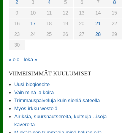
2
3
4
5
6
7
8
9
10
11
12
13
14
15
16
17
18
19
20
21
22
23
24
25
26
27
28
29
30
« elo
loka »
VIIMEISIMMÄT KUULUMISET
Uusi blogiosoite
Vain minä ja koira
Trimmauspalveluja kuin sieniä sateella
Myös irkku westejä
Airiksia, suursnautsereita, kultsuja…isoja
kavereita
Minkälainen trimmaaja minä haluan olla