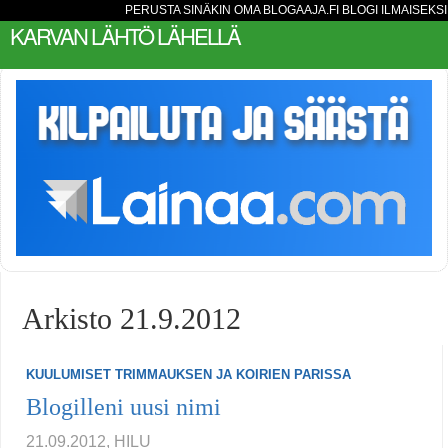
PERUSTA SINÄKIN OMA BLOGAAJA.FI BLOGI ILMAISEKSI
KARVAN LÄHTÖ LÄHELLÄ
Arkisto 21.9.2012
KUULUMISET TRIMMAUKSEN JA KOIRIEN PARISSA
Blogilleni uusi nimi
21.09.2012, HILU