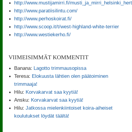
http://www.mustijamirri.fi/musti_ja_mirri_helsinki_her
http://www.paratiisilintu.com/
http://www.perhoskoirat.fi/
http://www.scoop.it/t/west-highland-white-terrier
http://www.westiekerho.fi/
VIIMEISIMMÄT KOMMENTIT
Banana
:
Lagotto trimmausopissa
Teresa
:
Elokuusta lähtien olen päätoiminen
trimmaaja!
Hilu
:
Korvakarvat saa kyytiä!
Ansku
:
Korvakarvat saa kyytiä!
Hilu
:
Jatkossa mielenkiintoiset koira-aiheiset
koulutukset löydät täältä!